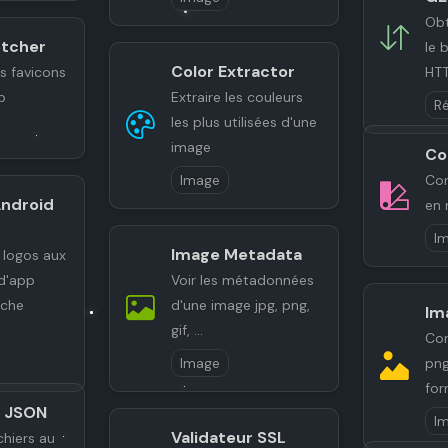
Obt
etcher
le 
Color Extractor
s favicons
HT
b
Extraire les couleurs
R
les plus utilisées d'une
image
Co
Image
Con
ndroid
en r
I
Image Metadata
 logos aux
d'app
Voir les métadonnées
ache
d'une image jpg, png,
Im
gif, ...
Con
Image
png,
for
r JSON
I
Validateur SSL
ichiers au