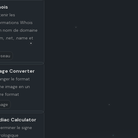
ois
enir les
ormations Whois
n nom de domaine
m, .net, .name et
éseau
age Converter
nger le format
ne image en un
re format
mage
diac Calculator
erminer le signe
rologique