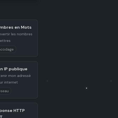
mbres en Mots
vertir les nombres
lettres
ncodage
n IP publique
enir mon adresse
sur internet
éseau
ponse HTTP
T