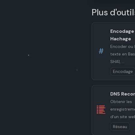
Plus d'outils
Encodage
Hachage
Encoder ou 
texte en Ba
SHA1, ...
Encodage
DNS Reco
Obtenir les
enregistrem
d'un site we
Réseau