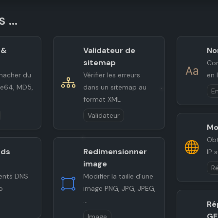
 ...
 &
Validateur de
No
sitemap
Con
hacher du
Vérifier les erreurs
en 
se64, MD5,
dans un sitemap au
E
format XML
Validateur
Mo
Obt
rds
Redimensionner
IP 
image
R
ents DNS
Modifier la taille d'une
b
image PNG, JPG, JPEG,
...
Ré
GE
Image