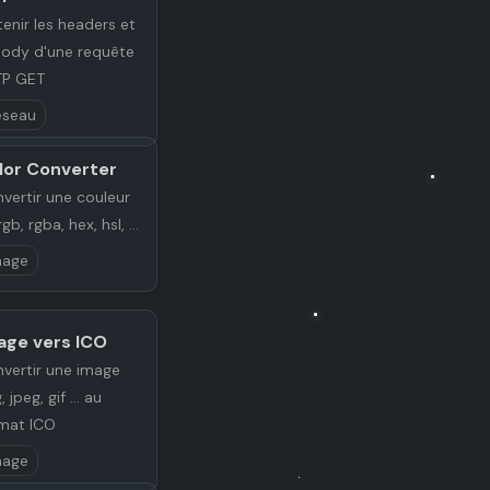
enir les headers et
body d'une requête
TP GET
éseau
lor Converter
vertir une couleur
gb, rgba, hex, hsl, ...
mage
age vers ICO
vertir une image
 jpeg, gif ... au
mat ICO
mage