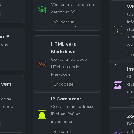
N
Vérifier la validité d'un
Wh
certificat SSL
Obt
Validateur
inf
d'u
on IP
.co
HTML vers
r une
.cc
Markdown
R
Convertir du code
HTML en code
Im
Markdown
Cha
 vers
Encodage
d'u
aut
IP Converter
u code
I
n code
Convertir une adresse
IPv4 en IPv6 et
Zo
inversement.
Dét
Réseau
ast