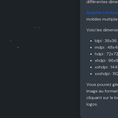
différentes dim
Apache Cordov
mobiles multipl
Voici les dimens
ldpi : 36x36
mdpi : 48x4
hdpi : 72x7
xhdpi : 96x
xxhdpi : 14
xxxhdpi : 19
Vous pouvez gén
image au format 
cliquant sur le 
logos.