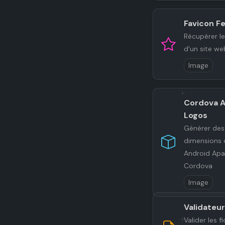
Favicon F
Récupérer le
d'un site we
Image
Cordova A
Logos
Générer des
dimensions 
Android Ap
Cordova
Image
Validateu
Valider les f