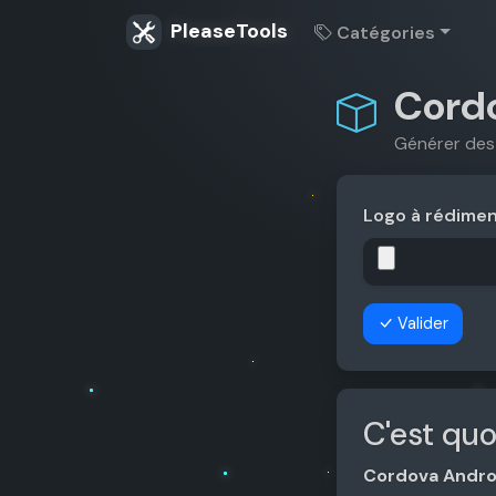
PleaseTools
Catégories
Cordo
Générer des
Logo à rédimens
Valider
C'est qu
Cordova Andro