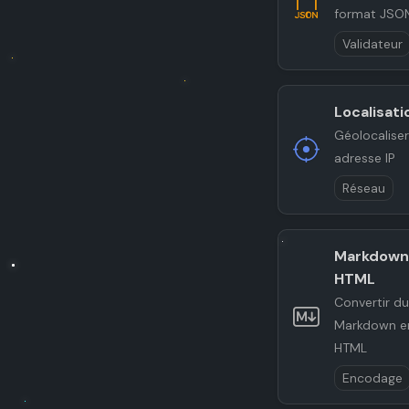
format JSO
Validateur
Localisati
Géolocalise
adresse IP
Réseau
Markdown
HTML
Convertir d
Markdown e
HTML
Encodage